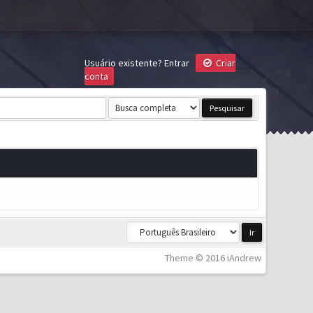
Usuário existente?
Entrar
Criar
conta
Theme © 2016 iAndrew