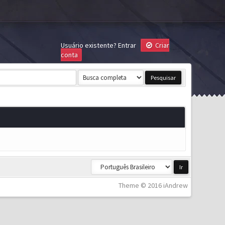
Usuário existente?
Entrar
Criar
conta
Theme © 2016 iAndrew