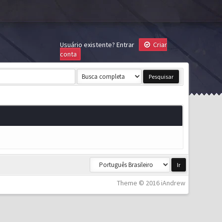
Usuário existente?
Entrar
Criar
conta
Theme © 2016 iAndrew