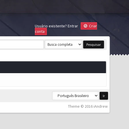
Usuário existente?
Entrar
Criar
conta
Theme © 2016 iAndrew