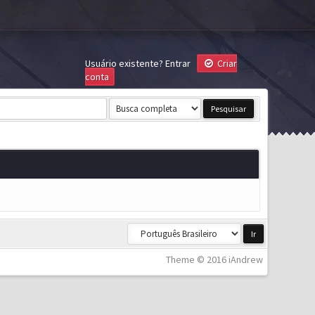
Usuário existente?
Entrar
Criar
conta
Theme © 2016 iAndrew