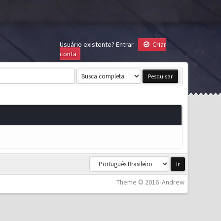
Usuário existente?
Entrar
Criar
conta
Theme © 2016 iAndrew