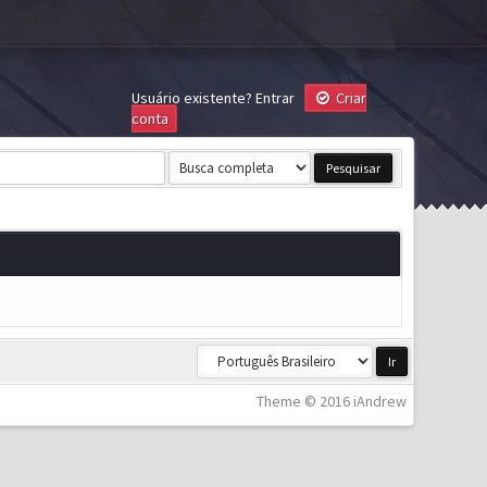
Usuário existente?
Entrar
Criar
conta
Theme © 2016 iAndrew