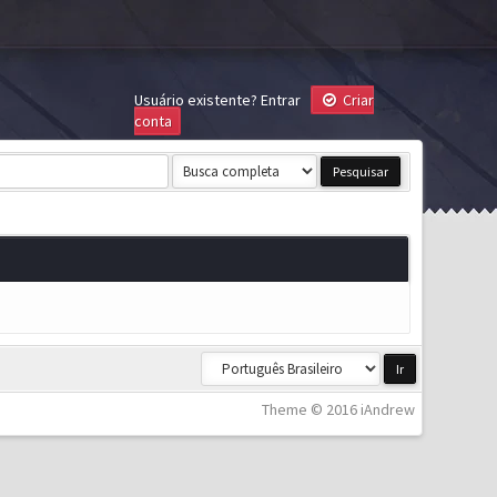
Usuário existente?
Entrar
Criar
conta
Theme © 2016 iAndrew