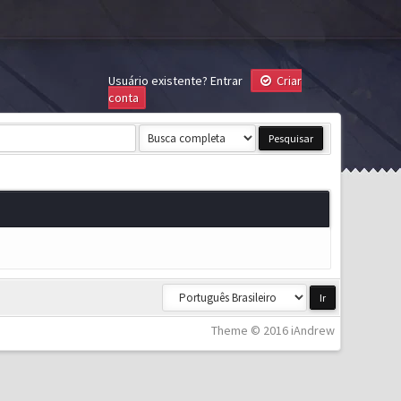
Usuário existente?
Entrar
Criar
conta
Theme © 2016 iAndrew