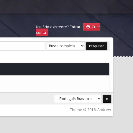
Usuário existente?
Entrar
Criar
conta
Theme © 2016 iAndrew