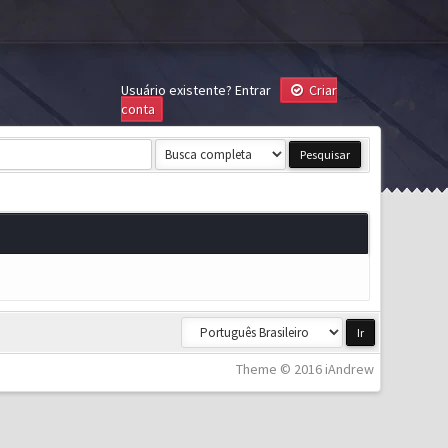
Usuário existente?
Entrar
Criar
conta
Theme © 2016 iAndrew