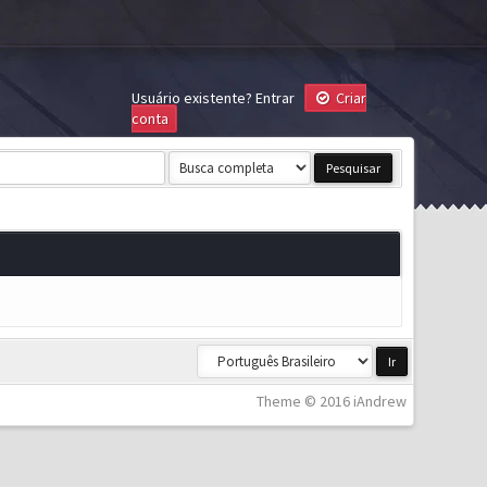
Usuário existente?
Entrar
Criar
conta
Theme © 2016 iAndrew