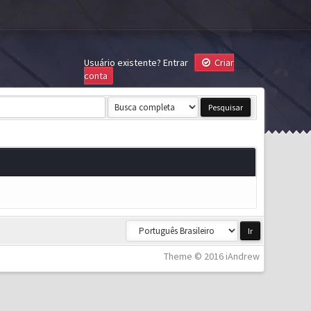
Usuário existente?
Entrar
Criar
conta
Theme © 2016 iAndrew