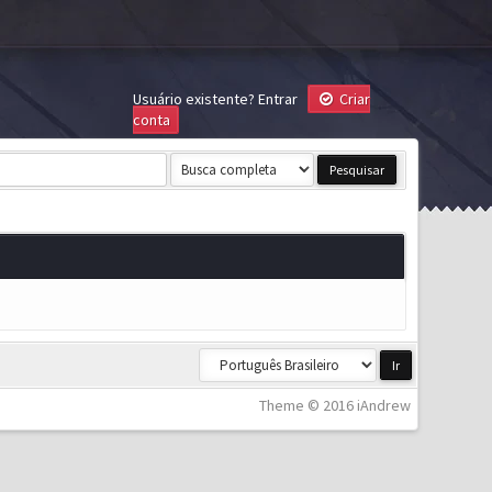
Usuário existente?
Entrar
Criar
conta
Theme © 2016 iAndrew