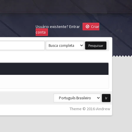
Usuário existente?
Entrar
Criar
conta
Theme © 2016 iAndrew