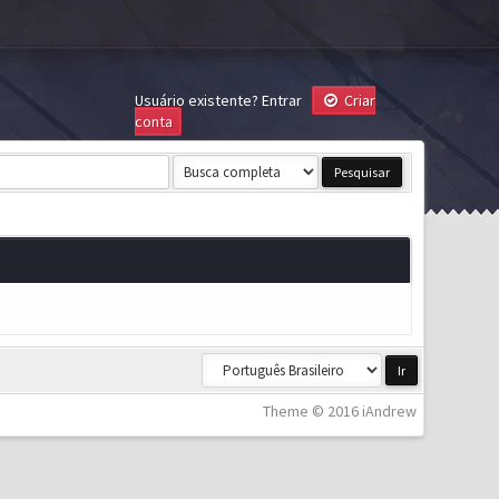
Usuário existente?
Entrar
Criar
conta
Theme © 2016 iAndrew