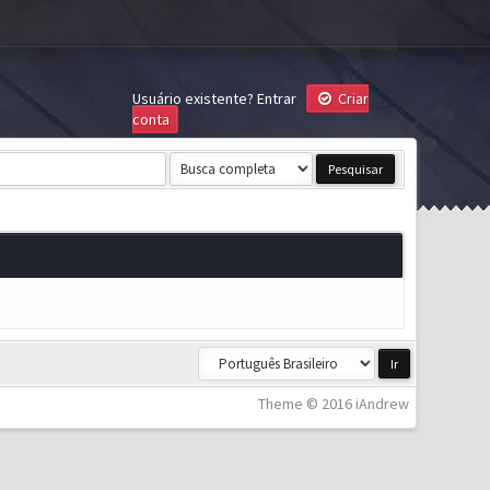
Usuário existente?
Entrar
Criar
conta
Theme © 2016 iAndrew