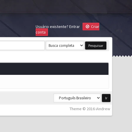
Usuário existente?
Entrar
Criar
conta
Theme © 2016 iAndrew