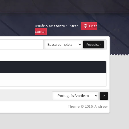
Usuário existente?
Entrar
Criar
conta
Theme © 2016 iAndrew