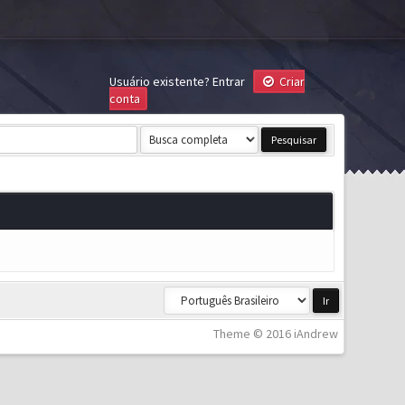
Usuário existente?
Entrar
Criar
conta
Theme © 2016 iAndrew