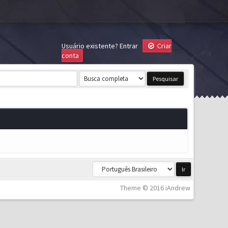
Usuário existente?
Entrar
Criar
conta
Theme © 2016 iAndrew