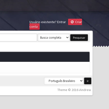
Usuário existente?
Entrar
Criar
conta
Theme © 2016 iAndrew