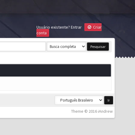
Usuário existente?
Entrar
Criar
conta
Theme © 2016 iAndrew