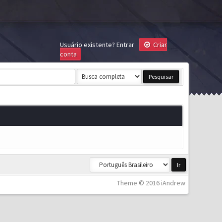
Usuário existente?
Entrar
Criar
conta
Theme © 2016 iAndrew