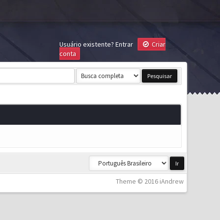
Usuário existente?
Entrar
Criar
conta
Theme © 2016 iAndrew