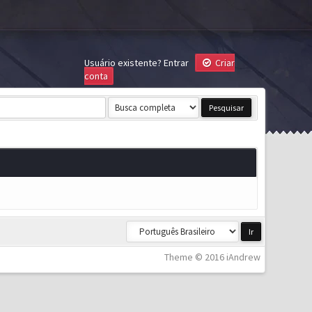
Usuário existente?
Entrar
Criar
conta
Theme © 2016 iAndrew