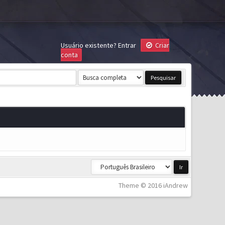
Usuário existente?
Entrar
Criar
conta
Theme © 2016 iAndrew