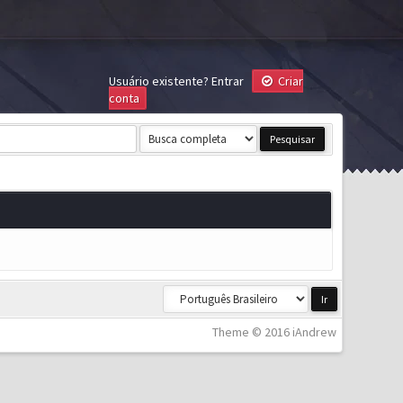
Usuário existente?
Entrar
Criar
conta
Theme © 2016 iAndrew