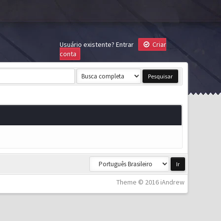
Usuário existente?
Entrar
Criar
conta
Theme © 2016 iAndrew