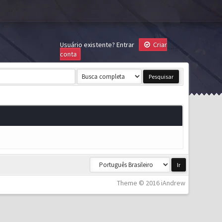
Usuário existente?
Entrar
Criar
conta
Theme © 2016 iAndrew