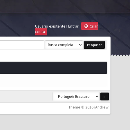
Usuário existente?
Entrar
Criar
conta
Theme © 2016 iAndrew