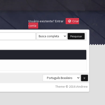
Usuário existente?
Entrar
Criar
conta
Theme © 2016 iAndrew