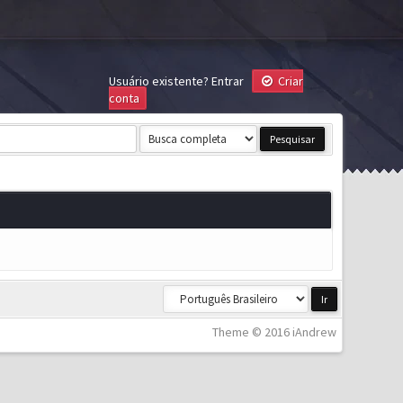
Usuário existente?
Entrar
Criar
conta
Theme © 2016 iAndrew