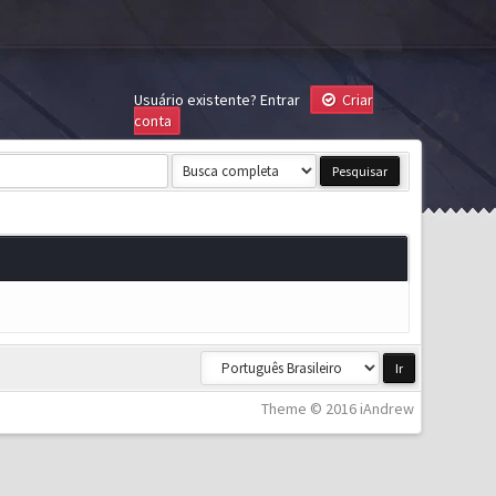
Usuário existente?
Entrar
Criar
conta
Theme © 2016 iAndrew