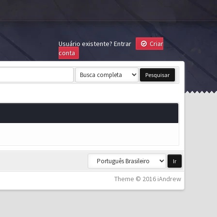
Usuário existente?
Entrar
Criar
conta
Theme © 2016 iAndrew