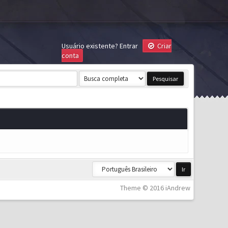
Usuário existente?
Entrar
Criar
conta
Theme © 2016 iAndrew