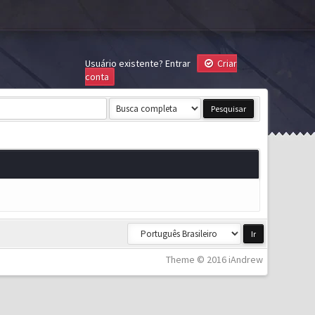
Usuário existente?
Entrar
Criar
conta
Theme © 2016 iAndrew