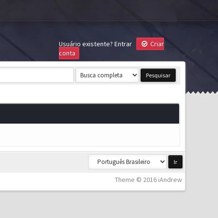
Usuário existente?
Entrar
Criar
conta
Theme © 2016 iAndrew