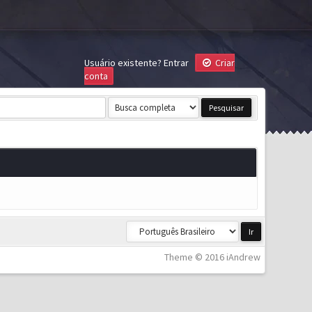
Usuário existente?
Entrar
Criar
conta
Theme © 2016 iAndrew