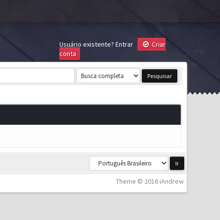
Usuário existente?
Entrar
Criar
conta
Theme © 2016 iAndrew