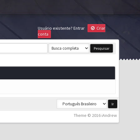
Usuário existente?
Entrar
Criar
conta
Theme © 2016 iAndrew