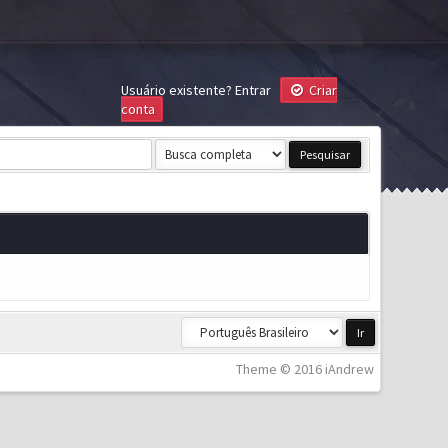
Usuário existente?
Entrar
Criar
conta
Theme © 2016 iAndrew