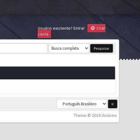
Usuário existente?
Entrar
Criar
conta
Theme © 2016 iAndrew