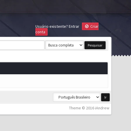
Usuário existente?
Entrar
Criar
conta
Theme © 2016 iAndrew