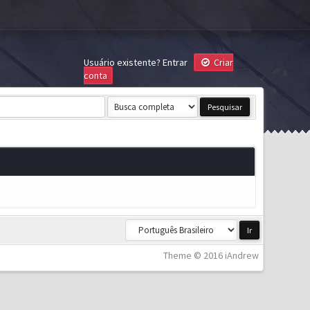
Usuário existente?
Entrar
Criar
conta
Theme © 2016 iAndrew