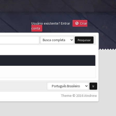
Usuário existente?
Entrar
Criar
conta
Theme © 2016 iAndrew