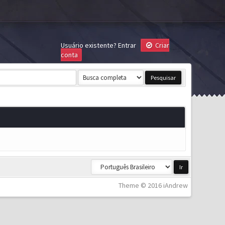
Usuário existente?
Entrar
Criar
conta
Theme © 2016 iAndrew