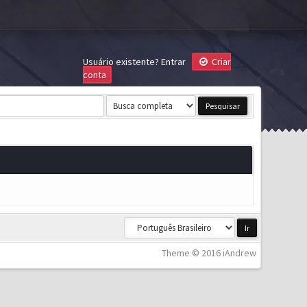
Usuário existente?
Entrar
Criar
conta
Theme © 2016 iAndrew