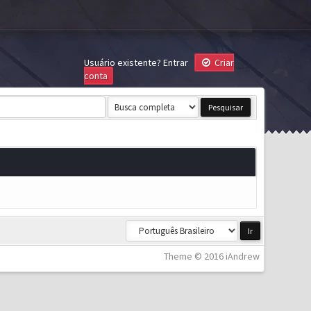
Usuário existente?
Entrar
Criar
conta
Theme © 2016 iAndrew