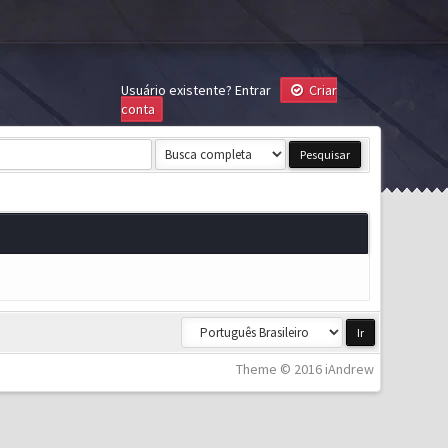
Usuário existente?
Entrar
Criar
conta
Theme © 2016 iAndrew